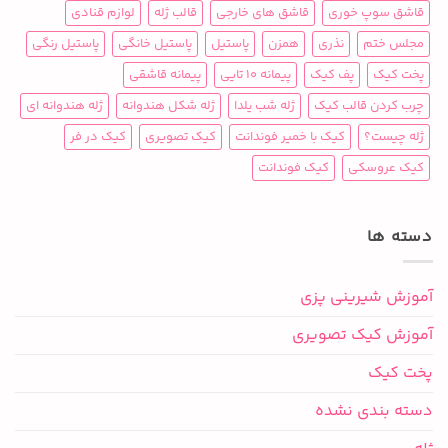
قاشق سوپ خوری
قاشق های خارجی
قالب ژله
لوازم قنادی
مجلس ختم
نذری
همزن
پاستیل
پاستیل خانگی
پاستیل رنگی
پخت کیک
پف کیک
پیمانه 10 تایی
پیمانه قاشقی
چرب کردن قالب کیک
ژله شب یلدا
ژله شکل هندوانه
ژله هندوانه ای
ژله چیست؟
کیک با خمیر فوندانت
کیک تصویری
کیک در فر
کیک عروسکی
کیک فوندانت
دسته ها
آموزش شیرینی پزی
آموزش کیک تصویری
پخت کیک
دسته بندی نشده