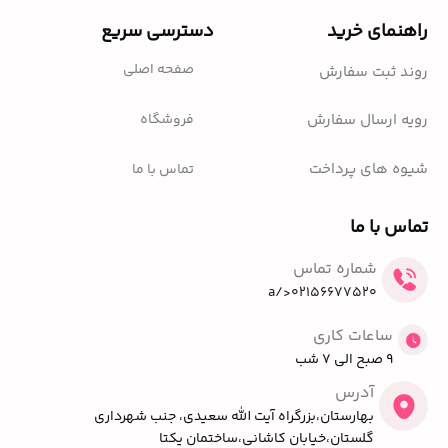
راهنمای خرید
دسترسی سریع
صفحه اصلی
روند ثبت سفارش
فروشگاه
رویه ارسال سفارش
شیوه های پرداخت
تماس با ما
تماس با ما
شماره تماس
02156677520</a
ساعات کاری
9 صبح الی 7 شب
آدرس
بهارستان،بزرگراه آیت الله سعیدی، جنب شهرداری
گلستان،خیابان کاشانی،ساختمان یکتا