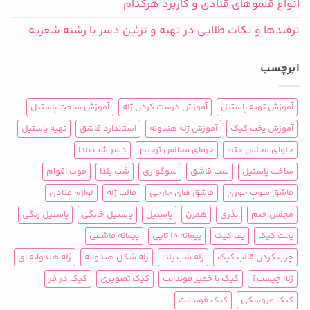
انواع قلموهای قنادی و کاربرد هرکدام
ترفندها و نکات طلایی در تهیه و تزئین دسر با رشته شعریه
ابرچسب
آموزش تهیه پاستیل
آموزش درست کردن ژله
آموزش ساخت پاستیل
آموزش پخت کیک
آموزش ژله هندونه
استاندارد قاشق
تهیه پاستیل
حلوای مجلس ختم
خرمای مجالس ترحیم
دسر شب یلدا
ساخت پاستیل
ست قاشق
سوگواری
شب یلدا
فوت اقوام
قاشق سوپ خوری
قاشق های خارجی
قالب ژله
لوازم قنادی
مجلس ختم
نذری
همزن
پاستیل
پاستیل خانگی
پاستیل رنگی
پخت کیک
پف کیک
پیمانه 10 تایی
پیمانه قاشقی
چرب کردن قالب کیک
ژله شب یلدا
ژله شکل هندوانه
ژله هندوانه ای
ژله چیست؟
کیک با خمیر فوندانت
کیک تصویری
کیک در فر
کیک عروسکی
کیک فوندانت