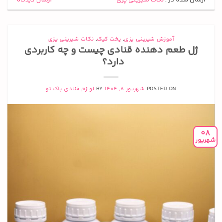
ارسال شده در :
نکات شیرینی پزی
ارسال دیدگاه
آموزش شیرینی پزی
,
پخت کیک
,
نکات شیرینی پزی
ژل طعم دهنده قنادی چیست و چه کاربردی
دارد؟
POSTED ON
شهریور 8, 1404
BY
لوازم قنادی پاک نو
08
شهریور