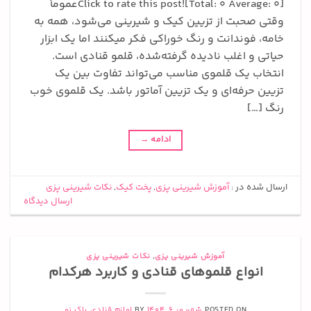
Click to rate this post![Total: 0 Average: 0]عموماً
وقتی صحبت از تزیین کیک و شیرینی می‌شود، همه به
خامه، فوندانت و رنگ خوراکی فکر میکنند اما یک ابزار
حیاتی و اغلب نادیده گرفته‌شده، قلمو قنادی است.
انتخاب یک قلموی مناسب می‌تواند تفاوت بین یک
تزیین حرفه‌ای و یک تزیین آماتور باشد. یک قلموی خوب
رنگ […]
ادامه
→
ارسال شده در :
آموزش شیرینی پزی
,
پخت کیک
,
نکات شیرینی پزی
ارسال دیدگاه
آموزش شیرینی پزی
,
نکات شیرینی پزی
انواع قلموهای قنادی و کاربرد هرکدام
POSTED ON
شهریور 6, 1404
BY
لوازم قنادی پاک نو