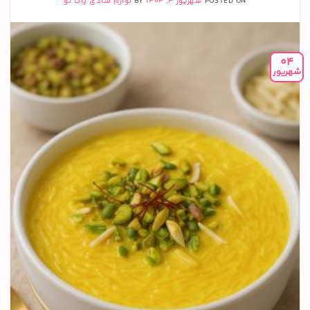
POSTED ON
شهریور 4, 1404
BY
لوازم قنادی پاک نو
04
شهریور