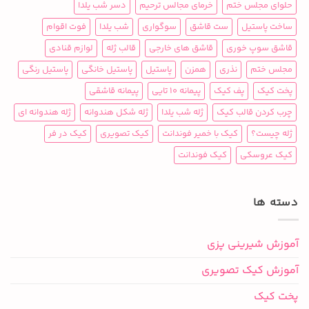
حلوای مجلس ختم
خرمای مجالس ترحیم
دسر شب یلدا
ساخت پاستیل
ست قاشق
سوگواری
شب یلدا
فوت اقوام
قاشق سوپ خوری
قاشق های خارجی
قالب ژله
لوازم قنادی
مجلس ختم
نذری
همزن
پاستیل
پاستیل خانگی
پاستیل رنگی
پخت کیک
پف کیک
پیمانه 10 تایی
پیمانه قاشقی
چرب کردن قالب کیک
ژله شب یلدا
ژله شکل هندوانه
ژله هندوانه ای
ژله چیست؟
کیک با خمیر فوندانت
کیک تصویری
کیک در فر
کیک عروسکی
کیک فوندانت
دسته ها
آموزش شیرینی پزی
آموزش کیک تصویری
پخت کیک