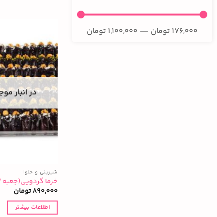
176,000
تومان
—
1,100,000
تومان
در انبار مو
شیرینی و حلوا
خرما گردویی(جعبه ۲ کیلویی)
890,000
تومان
اطلاعات بیشتر