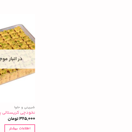
در انبار مو
شیرینی و حلوا
نخودچی کریستالی پ
325,000
تومان
اطلاعات بیشتر