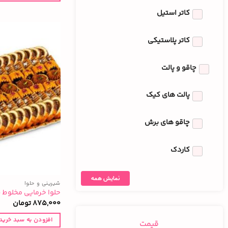
کاتر استیل
کاتر پلاستیکی
چاقو و پالت
پالت های کیک
چاقو های برش
کاردک
نمایش همه
شیرینی و حلوا
حلوا خرمایی مخلوط سال(۶۵۰
875,000
تومان
افزودن به سبد خرید
قیمت