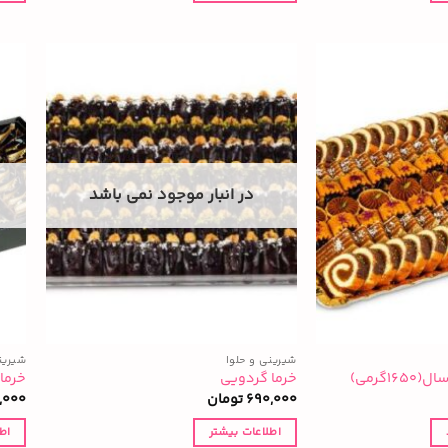
در انبار موجود نمی باشد
شیرینی و حلوا
شیرین
۱گرمی)
خرما گردویی
خرما
690,000
تومان
,000
اطلاعات بیشتر
اط