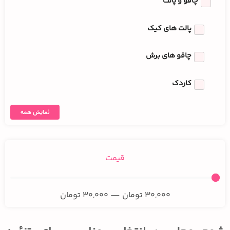
چاقو و پالت
پالت های کیک
چاقو های برش
کاردک
نمایش همه
قیمت
30,000
تومان
—
30,000
تومان