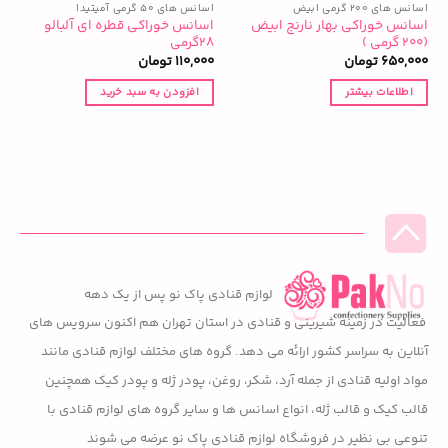
اسانس های ۲۰۰ گرمی ابیض
اسانس های ۵۰ گرمی آمیتیدا
ا
اسانس خوراکی بهار نارنج ابیض
اسانس خوراکی قطره ای آلبالو
ا
(۲۰۰ گرمی )
۲۸گرمی
م
650,000
تومان
110,000
تومان
0
اطلاعات بیشتر
افزودن به سبد خرید
لوازم قنادی پاک نو پس از یک دهه
فعالیت در زمینه شیرینی و قنادی در استان تهران هم اکنون سرویس های
آنلاین به سراسر کشور ارائه می دهد. گروه های مختلف لوازم قنادی مانند
مواد اولیه قنادی از جمله آرد، شکر، روغن، پودر ژله و پودر کیک همچنین
قالب کیک و قالب ژله، انواع اسانس ها و سایر گروه های لوازم قنادی با
تنوعی بی نظیر در فروشگاه لوازم قنادی پاک نو عرضه می شوند