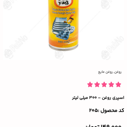
روغن
,
روغن مایع
اسپری روغن – ۳۰۰ میلی لیتر
کد محصول :‌205