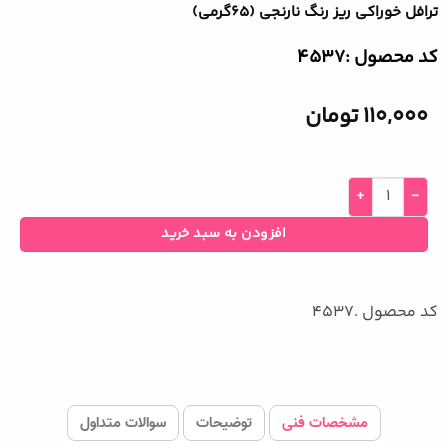
ترافل خوراکی ریز رنگ نارنجی (۶۵گرمی)
کد محصول :‌4537
110,000
تومان
افزودن به سبد خرید
کد محصول .4537
مشخصات فنی
توضیحات
سوالات متداول