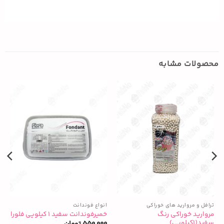
محصولات مشابه
ترافل و مروارید های خوراکی
انواع فوندانت
ت
مروارید خوراکی رنگ
خمیرفوندانت سفید ۱ کیلویی فلورا
ن
سفید(۱کیلویی)
550,000
تومان
0