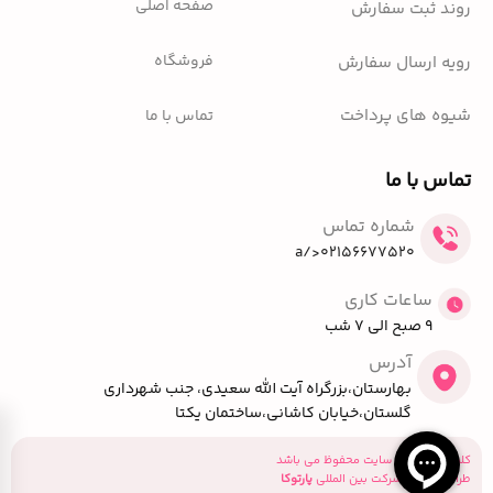
صفحه اصلی
روند ثبت سفارش
فروشگاه
رویه ارسال سفارش
شیوه های پرداخت
تماس با ما
تماس با ما
شماره تماس
02156677520</a
ساعات کاری
9 صبح الی 7 شب
آدرس
بهارستان،بزرگراه آیت الله سعیدی، جنب شهرداری
گلستان،خیابان کاشانی،ساختمان یکتا
کلیه حقوق این سایت محفوظ می باشد
طراحی توسط شرکت بین المللی
پارتوکا