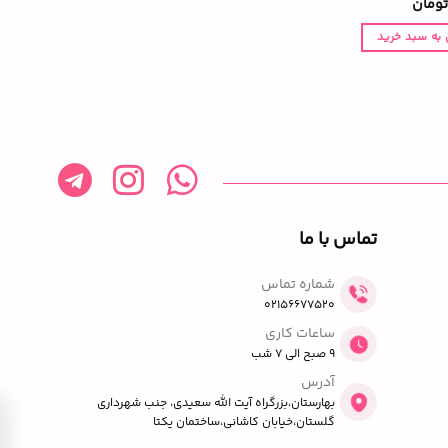
تومان
 به سبد خرید
تماس با ما
شماره تماس
02156677520
ساعات کاری
9 صبح الی 7 شب
آدرس
بهارستان،بزرگراه آیت الله سعیدی، جنب شهرداری
گلستان،خیابان کاشانی،ساختمان یکتا