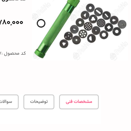
780,000
کد محصول :1277
مشخصات فنی
توضیحات
سوالات