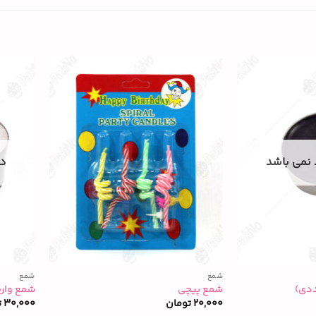
 نمی باشد
در
شمع
شمع
شمع پیچی
شمع وارمر سف
20,000
تومان
30,000
ت