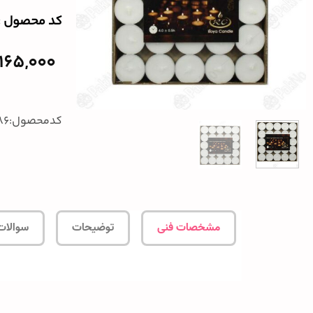
کد محصول :‌5986
165,000
کدمحصول:5986
مشخصات فنی
توضیحات
سوالات