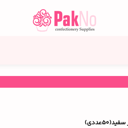
د(۵۰عددی)