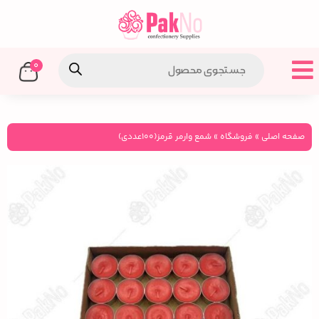
0
صفحه اصلی
»
فروشگاه
»
شمع وارمر قرمز(100عددی)