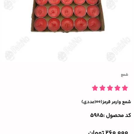
شمع
شمع وارمر قرمز(۱۰۰عددی)
کد محصول :‌5985
260,000
تومان