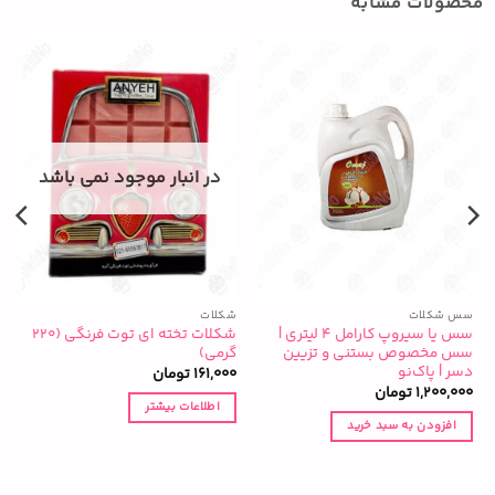
محصولات مشابه
در انبار موجود نمی باشد
سس شکلات
شکلات
ش
سس یا سیروپ کارامل ۴ لیتری |
شکلات تخته ای توت فرنگی (۲۲۰
سس مخصوص بستنی و تزیین
گرمی)
ک
دسر | پاک‌نو
161,000
تومان
0
1,200,000
تومان
اطلاعات بیشتر
افزودن به سبد خرید