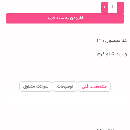
افزودن به سبد خرید
کد محصول :1141
وزن :1 کیلو گرم
مشخصات فنی
توضیحات
سوالات متداول