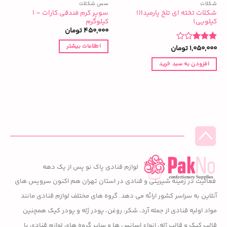
شکلات
سس شکلات
ش
شکلات تخته ای تلخ پارمیدا(۱
سوپر کرم فندقی کارات – ۱
کیلویی)
کیلوگرم
گ
450,000
تومان
0
اطلاعات بیشتر
1,050,000
تومان
نمره
3
از 5
افزودن به سبد خرید
لوازم قنادی پاک نو پس از یک دهه
فعالیت در زمینه شیرینی و قنادی در استان تهران هم اکنون سرویس های
آنلاین به سراسر کشور ارائه می دهد. گروه های مختلف لوازم قنادی مانند
مواد اولیه قنادی از جمله آرد، شکر، روغن، پودر ژله و پودر کیک همچنین
قالب کیک و قالب ژله، انواع اسانس ها و سایر گروه های لوازم قنادی با