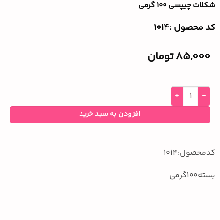
شکلات چیپسی ۱۰۰ گرمی
کد محصول :‌1014
85,000
تومان
افزودن به سبد خرید
کدمحصول:1014
بسته100گرمی