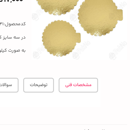
17,000
ت
کدمحصول:841
در سه سایز 
به صورت کیل
مشخصات فنی
توضیحات
سوالات