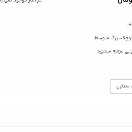
ومان
در انبار موجود نمی ب
کوچک،بزرگ،متوسط
ویی عرضه میشود
 متداول