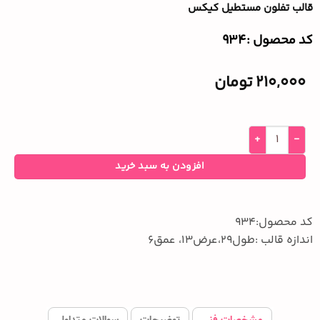
قالب تفلون مستطیل کیکس
کد محصول :‌934
210,000
تومان
افزودن به سبد خرید
کد محصول:934
اندازه قالب :طول29،عرض13، عمق6
مشخصات فنی
توضیحات
سوالات متداول