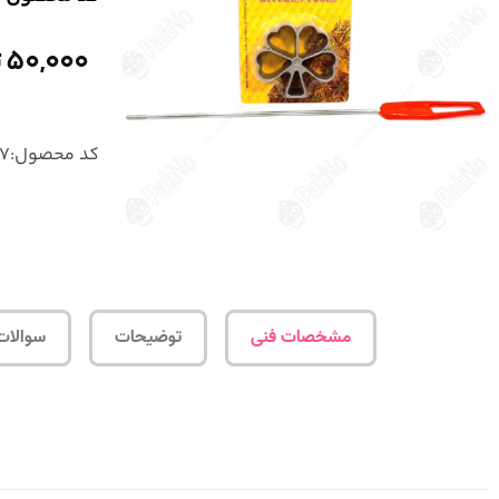
50,000
ت
کد محصول:907
مشخصات فنی
توضیحات
سوالات