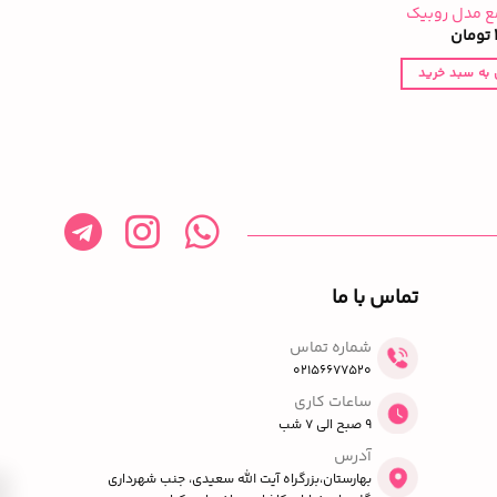
ع مدل روبیک
تومان
 به سبد خرید
تماس با ما
شماره تماس
02156677520
ساعات کاری
9 صبح الی 7 شب
آدرس
بهارستان،بزرگراه آیت الله سعیدی، جنب شهرداری