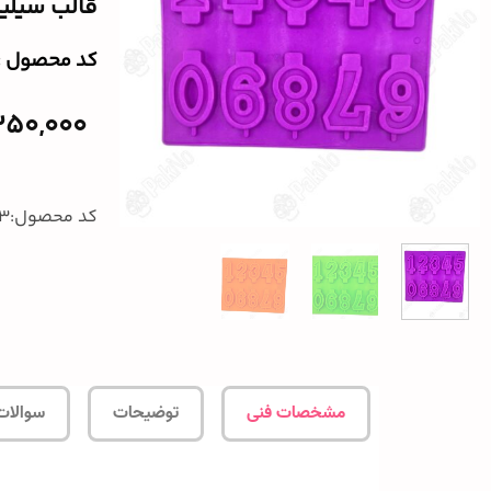
قالب سیلی
کد محصول :‌41123
250,000
کد محصول:41123
مشخصات فنی
توضیحات
سوالات