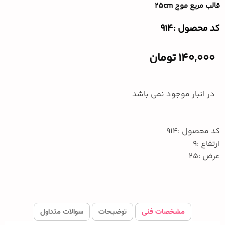
قالب مربع موج ۲۵cm
کد محصول :‌914
140,000
تومان
در انبار موجود نمی باشد
کد محصول :914
ارتفاع :9
عرض :25
مشخصات فنی
توضیحات
سوالات متداول