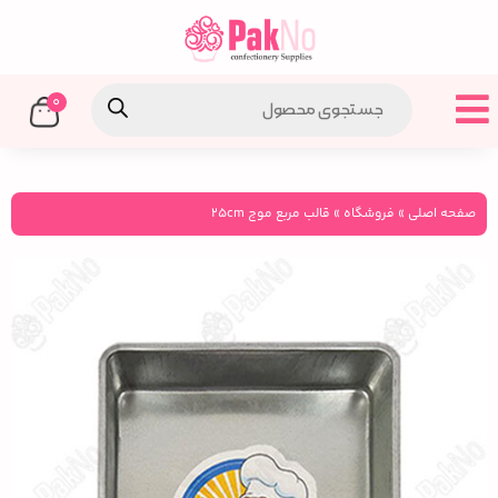
0
صفحه اصلی
»
فروشگاه
»
قالب مربع موج 25cm