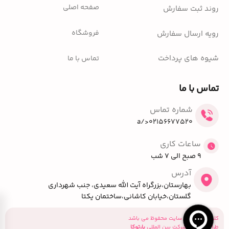
صفحه اصلی
روند ثبت سفارش
فروشگاه
رویه ارسال سفارش
شیوه های پرداخت
تماس با ما
تماس با ما
شماره تماس
02156677520</a
ساعات کاری
9 صبح الی 7 شب
آدرس
بهارستان،بزرگراه آیت الله سعیدی، جنب شهرداری
گلستان،خیابان کاشانی،ساختمان یکتا
کلیه حقوق این سایت محفوظ می باشد
طراحی توسط شرکت بین المللی
پارتوکا