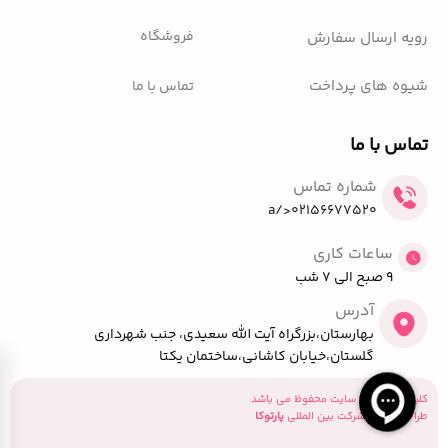
فروشگاه
رویه ارسال سفارش
شیوه های پرداخت
تماس با ما
تماس با ما
شماره تماس
02156677520</a
ساعات کاری
9 صبح الی 7 شب
آدرس
بهارستان،بزرگراه آیت الله سعیدی، جنب شهرداری
گلستان،خیابان کاشانی،ساختمان یکتا
کلیه حقوق این سایت محفوظ می باشد
طراحی توسط شرکت بین المللی
پارتوکا