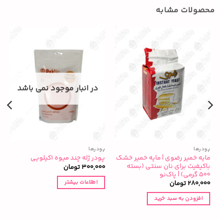
محصولات مشابه
در انبار موجود نمی باشد
پودرها
پودرها
آ
مایه خمیر رضوی | مایه خمیر خشک
پودر ژله چند میوه ۱کیلویی
ب
باکیفیت برای نان سنتی (بسته
300,000
تومان
0
۵۰۰ گرمی) | پاک‌نو
اطلاعات بیشتر
280,000
تومان
افزودن به سبد خرید