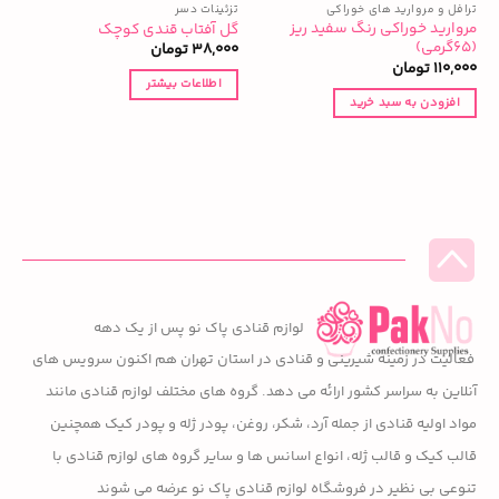
ترافل و مروارید های خوراکی
تزئینات دسر
ت
مروارید خوراکی رنگ سفید ریز
گل آفتاب قندی کوچک
ک
(۶۵گرمی)
38,000
تومان
0
110,000
تومان
اطلاعات بیشتر
افزودن به سبد خرید
لوازم قنادی پاک نو پس از یک دهه
فعالیت در زمینه شیرینی و قنادی در استان تهران هم اکنون سرویس های
آنلاین به سراسر کشور ارائه می دهد. گروه های مختلف لوازم قنادی مانند
مواد اولیه قنادی از جمله آرد، شکر، روغن، پودر ژله و پودر کیک همچنین
قالب کیک و قالب ژله، انواع اسانس ها و سایر گروه های لوازم قنادی با
تنوعی بی نظیر در فروشگاه لوازم قنادی پاک نو عرضه می شوند