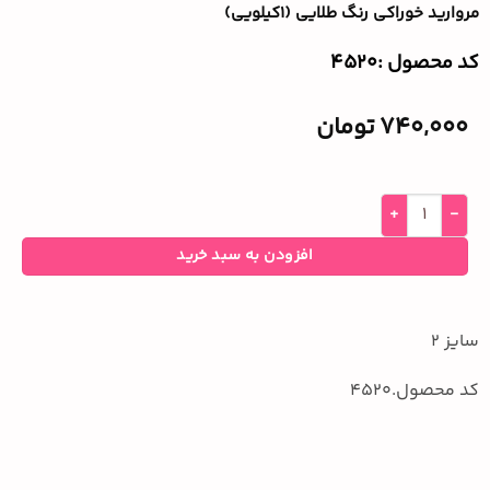
مروارید خوراکی رنگ طلایی (۱کیلویی)
کد محصول :‌4520
740,000
تومان
افزودن به سبد خرید
سایز 2
کد محصول.4520