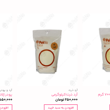
آرد ذرت
آرد و پودر
آرد ذرت۱کیلوگرمی
پودر ژلاتین ۰۰
250,000
تومان
550,000
افزودن به سبد خرید
افزودن