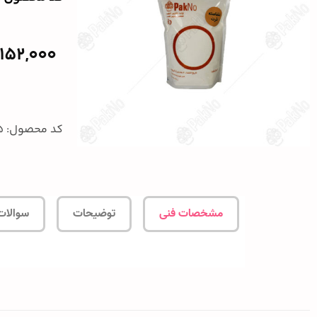
152,000
کد محصول: 455
مشخصات فنی
توضیحات
سوالات