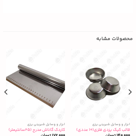
محصولات مشابه
ابزار و وسایل شیرینی پزی
ابزار و وسایل شیرینی پزی
ا
قالب کیک یزدی فلزی(۱۰ عددی)
کاردک گاناش مدرج (۲۵سانتیمتر)
ق
140,000
تومان
172,000
تومان
0