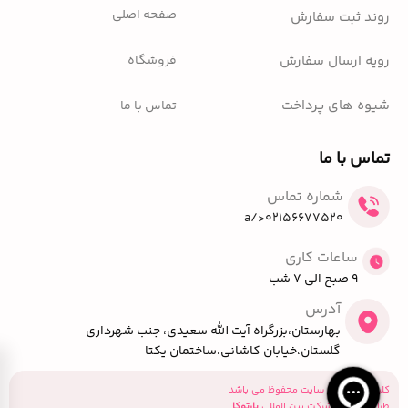
صفحه اصلی
روند ثبت سفارش
فروشگاه
رویه ارسال سفارش
شیوه های پرداخت
تماس با ما
تماس با ما
شماره تماس
02156677520</a
ساعات کاری
9 صبح الی 7 شب
آدرس
بهارستان،بزرگراه آیت الله سعیدی، جنب شهرداری
گلستان،خیابان کاشانی،ساختمان یکتا
کلیه حقوق این سایت محفوظ می باشد
طراحی توسط شرکت بین المللی
پارتوکا