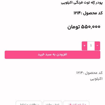
پودر ژله توت فرنگی ۱کیلویی
کد محصول :‌1214
550,000
تومان
افزودن به سبد خرید
کد محصول :1214
1کیلویی
مشخصات فنی
توضیحات
سوالات متداول