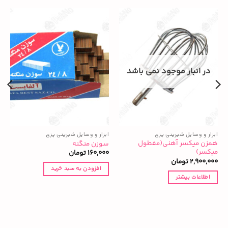
در انبار موجود نمی باشد
ابزار و وسایل شیرینی پزی
ابزار و وسایل شیرینی پزی
ا
همزن میکسر آهنی(مفطول
سوزن منگنه
ق
میکسر)
160,000
تومان
0
2,900,000
تومان
افزودن به سبد خرید
اطلاعات بیشتر