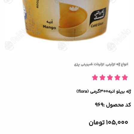
انواع ژله تزئینی
,
تزئینات شیرینی پزی
ژله بریلو انبه۳۰۰گرمی (flora)
کد محصول :‌969
105,000
تومان