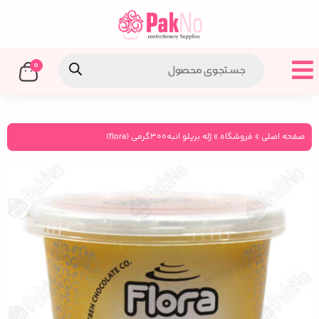
0
صفحه اصلی
»
فروشگاه
»
ژله بریلو انبه300گرمی (flora)