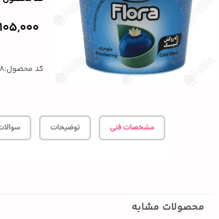
105,000
کد محصول:968
مشخصات فنی
توضیحات
سوالات
محصولات مشابه