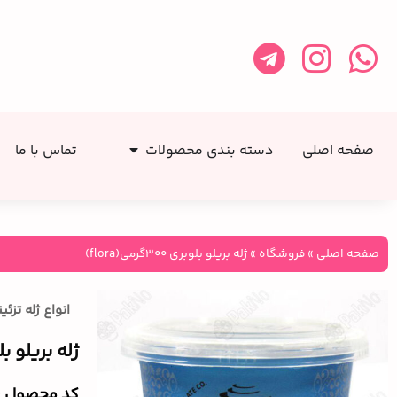
صفحه اصلی
دسته بندی محصولات
تماس با ما
صفحه اصلی
»
فروشگاه
»
ژله بریلو بلوبری 300گرمی(flora)
انواع ژله تزئی
ژله بریلو بلوبری ۳۰۰گ
کد محصول :‌968