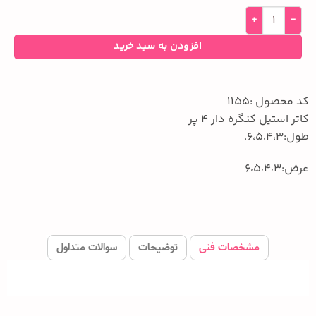
افزودن به سبد خرید
کد محصول :1155
کاتر استیل کنگره دار 4 پر
طول:6،5،4،3.
عرض:6،5،4،3
مشخصات فنی
توضیحات
سوالات متداول