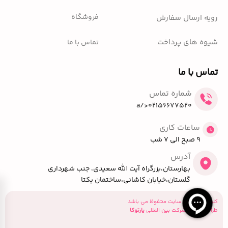
فروشگاه
رویه ارسال سفارش
شیوه های پرداخت
تماس با ما
تماس با ما
شماره تماس
02156677520</a
ساعات کاری
9 صبح الی 7 شب
آدرس
بهارستان،بزرگراه آیت الله سعیدی، جنب شهرداری
گلستان،خیابان کاشانی،ساختمان یکتا
کلیه حقوق این سایت محفوظ می باشد
طراحی توسط شرکت بین المللی
پارتوکا