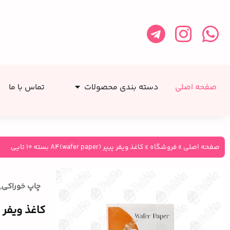
صفحه اصلی
دسته بندی محصولات
تماس با ما
صفحه اصلی
»
فروشگاه
»
کاغذ ویفر پیپر (wafer paper)A4 بسته 10 تایی
چاپ خوراکی
,
کاغذ ویفر پیپر (afer paper)A4