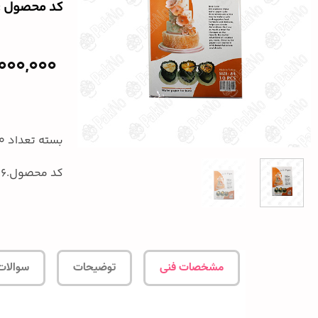
کد محصول :‌4086
,000,000
بسته تعداد 10 برگ و اندازه A4 میباشد.
کد محصول.4086
مشخصات فنی
توضیحات
سوالات