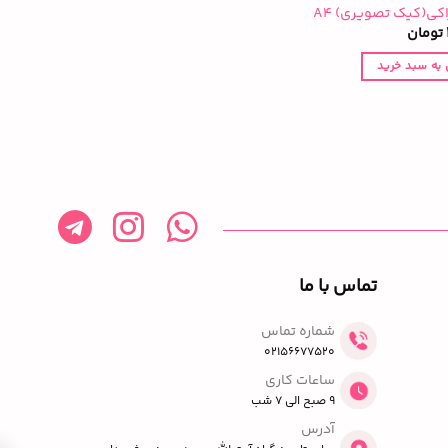
کی(کیک تصویری) A4
تومان
 به سبد خرید
تماس با ما
شماره تماس
02156677520
ساعات کاری
9 صبح الی 7 شب
آدرس