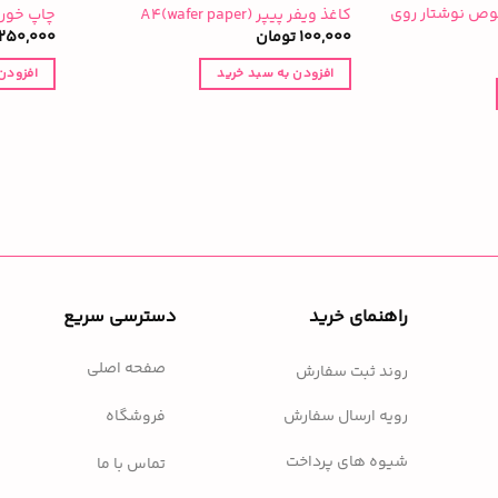
وص نوشتار روی
کاغذ ویفر پیپر (wafer paper)A4
چاپ خورا
100,000
تومان
250,000
افزودن به سبد خرید
افزودن
راهنمای خرید
دسترسی سریع
صفحه اصلی
روند ثبت سفارش
فروشگاه
رویه ارسال سفارش
شیوه های پرداخت
تماس با ما