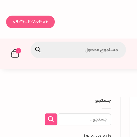
0936-2280306
0
جستجو
تازه ترین ها