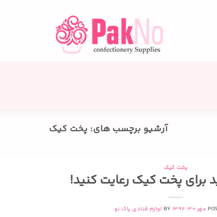
آرشیو برچسب های:
پخت کیک
پخت کیک
PO
مهر 30, 1397
BY
لوازم قنادی پاک نو