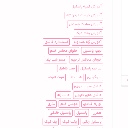
آموزش تهیه پاستیل
آموزش درست کردن ژله
آموزش ساخت پاستیل
آموزش پخت کیک
آموزش ژله هندونه
استاندارد قاشق
تهیه پاستیل
حلوای مجلس ختم
خرمای مجالس ترحیم
دسر شب یلدا
ساخت پاستیل
ست قاشق
سوگواری
شب یلدا
فوت اقوام
قاشق سوپ خوری
قاشق های خارجی
قالب ژله
لوازم قنادی
مجلس ختم
نذری
همزن
پاستیل
پاستیل خانگی
پاستیل رنگی
پخت کیک
پف کیک