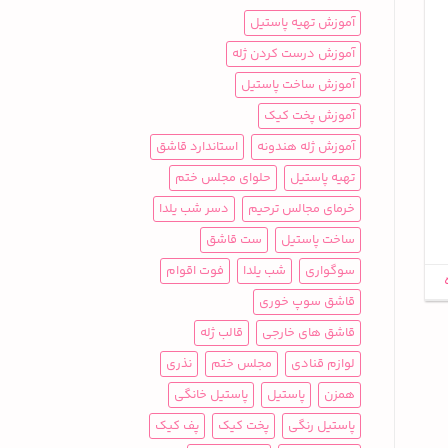
آموزش تهیه پاستیل
آموزش درست کردن ژله
آموزش ساخت پاستیل
آموزش پخت کیک
آموزش ژله هندونه
استاندارد قاشق
تهیه پاستیل
حلوای مجلس ختم
خرمای مجالس ترحیم
دسر شب یلدا
ساخت پاستیل
ست قاشق
سوگواری
شب یلدا
فوت اقوام
قاشق سوپ خوری
قاشق های خارجی
قالب ژله
لوازم قنادی
مجلس ختم
نذری
همزن
پاستیل
پاستیل خانگی
پاستیل رنگی
پخت کیک
پف کیک