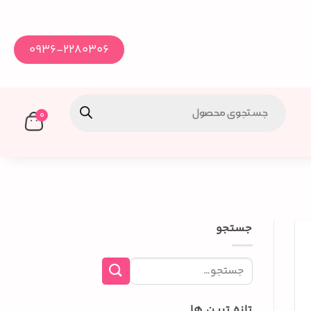
0936-2280306
0
جستجو
تازه ترین ها