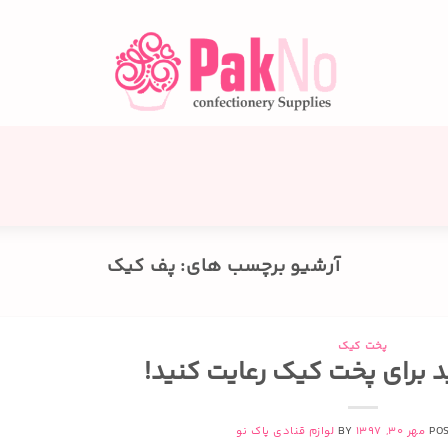
آرشیو برچسب های:
پف کیک
پخت کیک
PO
مهر 30, 1397
BY
لوازم قنادی پاک نو