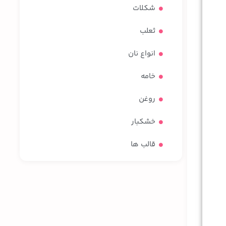
شکلات
ثعلب
انواع نان
خامه
روغن
خشکبار
قالب ها